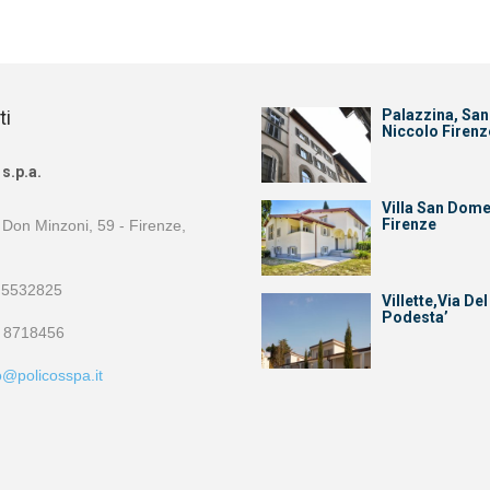
ti
Palazzina, San
Niccolo Firenz
s.p.a.
Villa San Dom
Firenze
 Don Minzoni, 59 - Firenze,
 5532825
Villette,Via Del
Podesta’
 8718456
o@policosspa.it