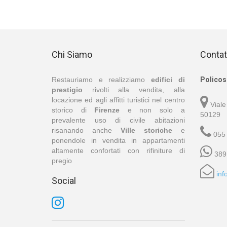
Chi Siamo
Contat
Restauriamo e realizziamo
edifici di
Policos 
prestigio
rivolti alla vendita, alla
locazione ed agli affitti turistici nel centro
Viale
storico di
Firenze
e non solo a
50129
prevalente uso di civile abitazioni
risanando anche
Ville storiche
e
055
ponendole in vendita in appartamenti
altamente confortati con rifiniture di
389
pregio
inf
Social