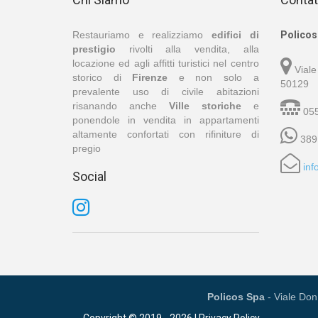
Restauriamo e realizziamo
edifici di
Policos 
prestigio
rivolti alla vendita, alla
locazione ed agli affitti turistici nel centro
Viale
storico di
Firenze
e non solo a
50129
prevalente uso di civile abitazioni
risanando anche
Ville storiche
e
055
ponendole in vendita in appartamenti
altamente confortati con rifiniture di
389
pregio
inf
Social
Policos Spa
- Viale Don