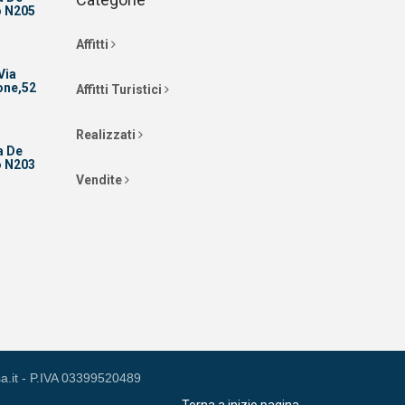
o N205
Affitti
Via
one,52
Affitti Turistici
Realizzati
a De
o N203
Vendite
a.it - P.IVA 03399520489