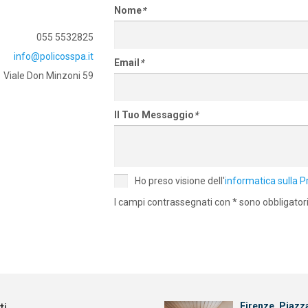
Nome
*
055 5532825
info@policosspa.it
Email
*
Viale Don Minzoni 59
Il Tuo Messaggio
*
Ho preso visione dell'
informatica sulla P
I campi contrassegnati con * sono obbligator
ti
Firenze, Piazz