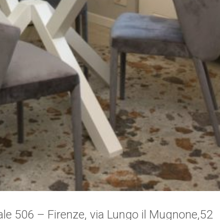
ale 506 – Firenze, via Lungo il Mugnone,52