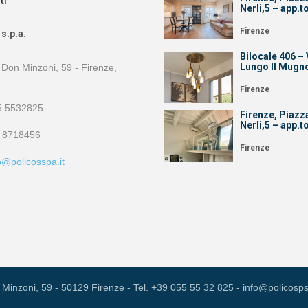
Nerli,5 – app.t
Firenze
s.p.a.
Bilocale 406 – 
Lungo Il Mugn
 Don Minzoni, 59 - Firenze,
Firenze
 5532825
Firenze, Piazz
Nerli,5 – app.t
 8718456
Firenze
o@policosspa.it
 Minzoni, 59 - 50129 Firenze - Tel.
+39 055 55 32 825
- info@policosps