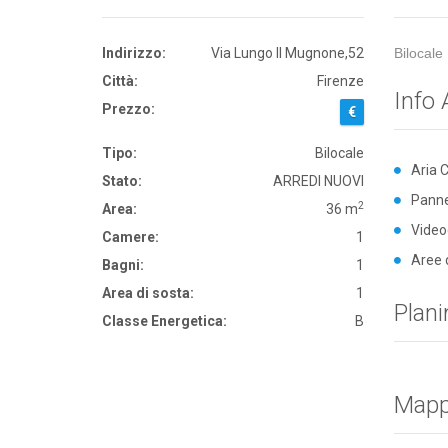
Indirizzo:
Via Lungo Il Mugnone,52
Bilocale
Città:
Firenze
Info 
Prezzo:
€
Tipo:
Bilocale
Aria 
Stato:
ARREDI NUOVI
Pannel
2
Area:
36 m
Video
Camere:
1
Aree 
Bagni:
1
Area di sosta:
1
Plani
Classe Energetica:
B
Map