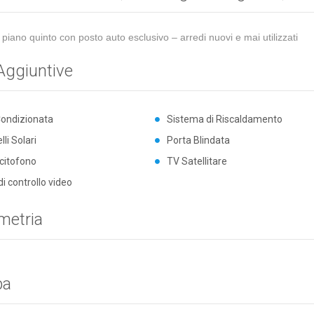
 piano quinto con posto auto esclusivo – arredi nuovi e mai utilizzati
Aggiuntive
Condizionata
Sistema di Riscaldamento
li Solari
Porta Blindata
citofono
TV Satellitare
di controllo video
metria
pa