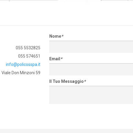
Nome
*
055 5532825
055 574651
Email
*
info@policosspa.it
Viale Don Minzoni 59
Il Tuo Messaggio
*