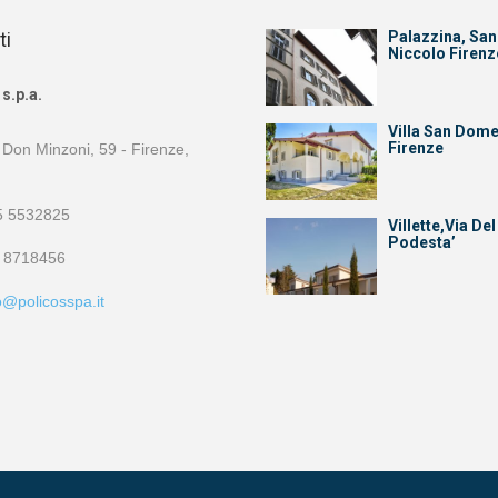
ti
Palazzina, San
Niccolo Firenz
s.p.a.
Villa San Dom
Firenze
 Don Minzoni, 59 - Firenze,
 5532825
Villette,Via Del
Podesta’
 8718456
o@policosspa.it