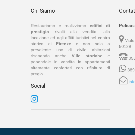
Chi Siamo
Contat
Restauriamo e realizziamo
edifici di
Policos 
prestigio
rivolti alla vendita, alla
locazione ed agli affitti turistici nel centro
Viale
storico di
Firenze
e non solo a
50129
prevalente uso di civile abitazioni
risanando anche
Ville storiche
e
055
ponendole in vendita in appartamenti
altamente confortati con rifiniture di
389
pregio
inf
Social